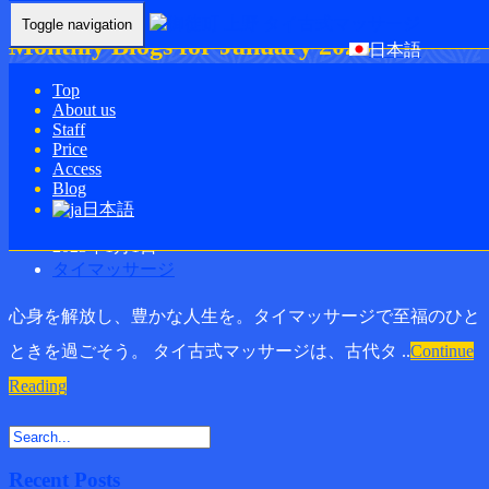
Toggle navigation
Monthly Blogs for January 2023
日本語
Top
Home
-
Blogs for January, 2023
About us
Staff
御徒町 上野 タイ古式マッサージ | ボデ
Price
Access
ィ チューン
Blog
日本語
bodytune
2023年1月1日
タイマッサージ
心身を解放し、豊かな人生を。タイマッサージで至福のひと
ときを過ごそう。 タイ古式マッサージは、古代タ ..
Continue
Reading
Recent Posts