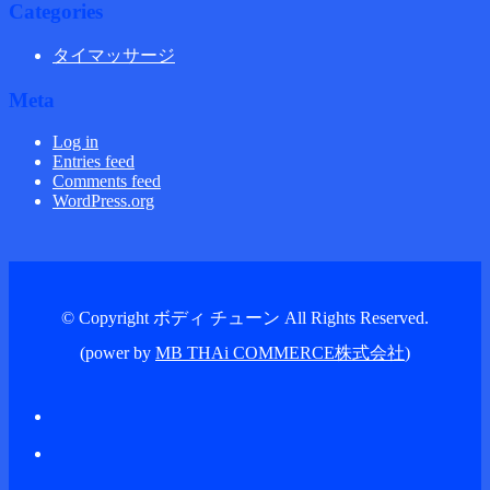
Categories
タイマッサージ
Meta
Log in
Entries feed
Comments feed
WordPress.org
© Copyright ボディ チューン All Rights Reserved.
(power by
MB THAi COMMERCE株式会社
)