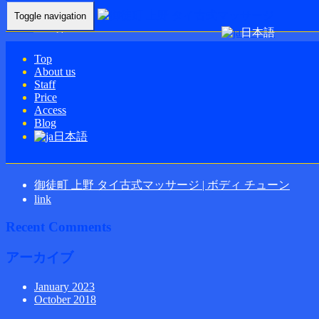
Toggle navigation
Home
-
TS第…
日本語
Top
About us
Staff
TS第７ビルにお入りください。
Price
Access
Blog
日本語
Recent Posts
御徒町 上野 タイ古式マッサージ | ボディ チューン
link
Recent Comments
アーカイブ
January 2023
October 2018